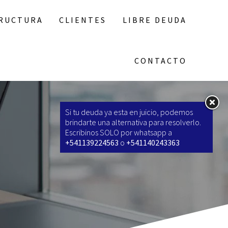
RUCTURA
CLIENTES
LIBRE DEUDA
CONTACTO
Si tu deuda ya esta en juicio, podemos
brindarte una alternativa para resolverlo.
Escribinos SOLO por whatsapp a
+541139224563
o
+541140243363