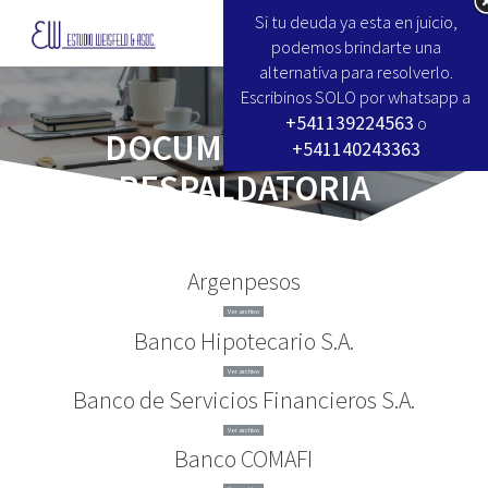
Si tu deuda ya esta 
podemos brindar
alternativa para re
Escribinos SOLO por 
+5411392245
+541140243
DOCUMENT
RESPALDA